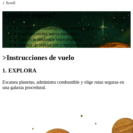
↓
Scroll
>
¿Qué te espera?
▸
Navegación estratégica por sistemas galácticos.
▸
Combate contra naves enemigas.
▸
Comercio dinámico entre planetas.
▸
Sistema de reputación y misiones con consecuencias.
>
Instrucciones de vuelo
1. EXPLORA
Escanea planetas, administra combustible y elige rutas seguras en
una galaxia procedural.